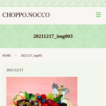
メ
20211217_img003
HOME
20211217_img003
2021/12/17